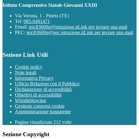
Istituto Comprensivo Statale Giovanni XXIII
Via Verona, 1 - Pineto (TE)
Tel:
085-9491471
Email:
teic83600n@istruzione.it
Link per inviare una mail
PEC:
teic83600n@pec.istruzione.it
Link per inviare una mail
Sezione Link Utili
Cookie policy
Note legali
Informativa Privacy
Ufficio Relazioni con il Pubblico
Dichiarazione di accessibilità
Obiettivi di accessibilità
Whistleblowing
Gestione consensi cookie
Amministrazione trasparente
Pagina visualizzata
212
volte
Sezione Copyright