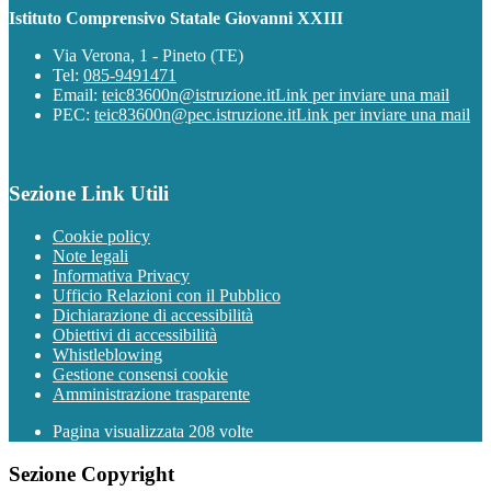
Istituto Comprensivo Statale Giovanni XXIII
Via Verona, 1 - Pineto (TE)
Tel:
085-9491471
Email:
teic83600n@istruzione.it
Link per inviare una mail
PEC:
teic83600n@pec.istruzione.it
Link per inviare una mail
Sezione Link Utili
Cookie policy
Note legali
Informativa Privacy
Ufficio Relazioni con il Pubblico
Dichiarazione di accessibilità
Obiettivi di accessibilità
Whistleblowing
Gestione consensi cookie
Amministrazione trasparente
Pagina visualizzata
208
volte
Sezione Copyright