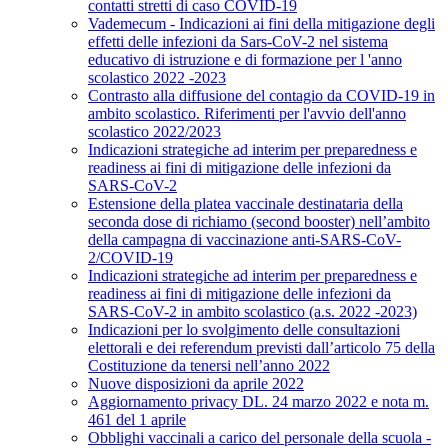
contatti stretti di caso COVID-19
Vademecum - Indicazioni ai fini della mitigazione degli
effetti delle infezioni da Sars-CoV-2 nel sistema
educativo di istruzione e di formazione per l 'anno
scolastico 2022 -2023
Contrasto alla diffusione del contagio da COVID-19 in
ambito scolastico. Riferimenti per l'avvio dell'anno
scolastico 2022/2023
Indicazioni strategiche ad interim per preparedness e
readiness ai fini di mitigazione delle infezioni da
SARS-CoV-2
Estensione della platea vaccinale destinataria della
seconda dose di richiamo (second booster) nell’ambito
della campagna di vaccinazione anti-SARS-CoV-
2/COVID-19
Indicazioni strategiche ad interim per preparedness e
readiness ai fini di mitigazione delle infezioni da
SARS-CoV-2 in ambito scolastico (a.s. 2022 -2023)
Indicazioni per lo svolgimento delle consultazioni
elettorali e dei referendum previsti dall’articolo 75 della
Costituzione da tenersi nell’anno 2022
Nuove disposizioni da aprile 2022
Aggiornamento privacy DL. 24 marzo 2022 e nota m.
461 del 1 aprile
Obblighi vaccinali a carico del personale della scuola -