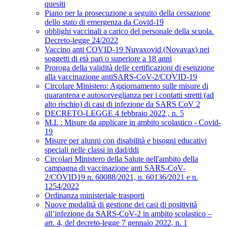
quesiti
Piano per la prosecuzione a seguito della cessazione
dello stato di emergenza da Covid-19
obblighi vaccinali a carico del personale della scuola.
Decreto-legge 24/2022
Vaccino anti COVID-19 Nuvaxovid (Novavax) nei
soggetti di età pari o superiore a 18 anni
Proroga della validità delle certificazioni di esenzione
alla vaccinazione antiSARS-CoV-2/COVID-19
Circolare Ministero: Aggiornamento sulle misure di
quarantena e autosorveglianza per i contatti stretti (ad
alto rischio) di casi di infezione da SARS CoV 2
DECRETO-LEGGE 4 febbraio 2022 , n. 5
M.I. : Misure da applicare in ambito scolastico - Covid-
19
Misure per alunni con disabilità e bisogni educativi
speciali nelle classi in dad/ddi
Circolari Ministero della Salute nell'ambito della
campagna di vaccinazione anti SARS-CoV-
2/COVID19 n. 60088/2021, n. 60136/2021 e n.
1254/2022
Ordinanza ministeriale trasporti
Nuove modalità di gestione dei casi di positività
all’infezione da SARS-CoV-2 in ambito scolastico –
art. 4, del decreto-legge 7 gennaio 2022, n. 1