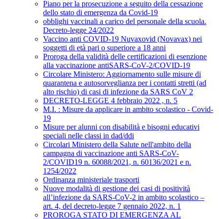
Piano per la prosecuzione a seguito della cessazione
dello stato di emergenza da Covid-19
obblighi vaccinali a carico del personale della scuola.
Decreto-legge 24/2022
Vaccino anti COVID-19 Nuvaxovid (Novavax) nei
soggetti di età pari o superiore a 18 anni
Proroga della validità delle certificazioni di esenzione
alla vaccinazione antiSARS-CoV-2/COVID-19
Circolare Ministero: Aggiornamento sulle misure di
quarantena e autosorveglianza per i contatti stretti (ad
alto rischio) di casi di infezione da SARS CoV 2
DECRETO-LEGGE 4 febbraio 2022 , n. 5
M.I. : Misure da applicare in ambito scolastico - Covid-
19
Misure per alunni con disabilità e bisogni educativi
speciali nelle classi in dad/ddi
Circolari Ministero della Salute nell'ambito della
campagna di vaccinazione anti SARS-CoV-
2/COVID19 n. 60088/2021, n. 60136/2021 e n.
1254/2022
Ordinanza ministeriale trasporti
Nuove modalità di gestione dei casi di positività
all’infezione da SARS-CoV-2 in ambito scolastico –
art. 4, del decreto-legge 7 gennaio 2022, n. 1
PROROGA STATO DI EMERGENZA AL