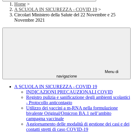
Home
>
A SCUOLA IN SICUREZZA - COVID 19
>
Circolari Ministero della Salute del 22 Novembre e 25
Novembre 2021
Menu di
navigazione
A SCUOLA IN SICUREZZA - COVID 19
INDICAZIONI PRECAUZIONALI COVID
Registro pulizia e sanificazione degli ambienti scolastici
- Protocollo anticontagio
Utilizzo dei vaccini a m-RNA nella formulazione
bivalente Original/Omicron BA.1 nell’ambito
campagna vaccinale
Aggiornamento delle modalità di gestione dei casi e dei
contatti stretti di caso COVID-19