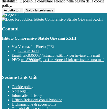
disabilitati. È possibile consultare l'elenco nella pagina della cookie
policy.
Accetta tutti
Salva le preferenze
Istituto Comprensivo Statale Giovanni XXIII
Contatti
Istituto Comprensivo Statale Giovanni XXIII
Via Verona, 1 - Pineto (TE)
Tel:
085-9491471
Email:
teic83600n@istruzione.it
Link per inviare una mail
PEC:
teic83600n@pec.istruzione.it
Link per inviare una mail
Sezione Link Utili
Cookie policy
Note legali
Informativa Privacy
Ufficio Relazioni con il Pubblico
Dichiarazione di accessibilità
Obiettivi di accessibilità