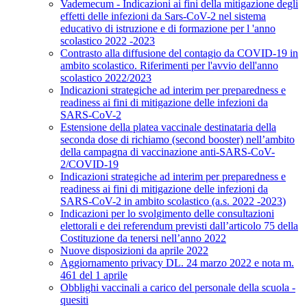
Vademecum - Indicazioni ai fini della mitigazione degli
effetti delle infezioni da Sars-CoV-2 nel sistema
educativo di istruzione e di formazione per l 'anno
scolastico 2022 -2023
Contrasto alla diffusione del contagio da COVID-19 in
ambito scolastico. Riferimenti per l'avvio dell'anno
scolastico 2022/2023
Indicazioni strategiche ad interim per preparedness e
readiness ai fini di mitigazione delle infezioni da
SARS-CoV-2
Estensione della platea vaccinale destinataria della
seconda dose di richiamo (second booster) nell’ambito
della campagna di vaccinazione anti-SARS-CoV-
2/COVID-19
Indicazioni strategiche ad interim per preparedness e
readiness ai fini di mitigazione delle infezioni da
SARS-CoV-2 in ambito scolastico (a.s. 2022 -2023)
Indicazioni per lo svolgimento delle consultazioni
elettorali e dei referendum previsti dall’articolo 75 della
Costituzione da tenersi nell’anno 2022
Nuove disposizioni da aprile 2022
Aggiornamento privacy DL. 24 marzo 2022 e nota m.
461 del 1 aprile
Obblighi vaccinali a carico del personale della scuola -
quesiti