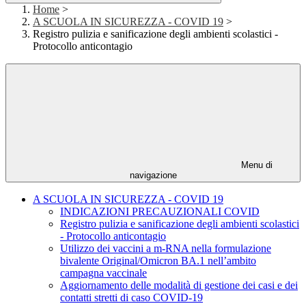
Home
>
A SCUOLA IN SICUREZZA - COVID 19
>
Registro pulizia e sanificazione degli ambienti scolastici -
Protocollo anticontagio
Menu di
navigazione
A SCUOLA IN SICUREZZA - COVID 19
INDICAZIONI PRECAUZIONALI COVID
Registro pulizia e sanificazione degli ambienti scolastici
- Protocollo anticontagio
Utilizzo dei vaccini a m-RNA nella formulazione
bivalente Original/Omicron BA.1 nell’ambito
campagna vaccinale
Aggiornamento delle modalità di gestione dei casi e dei
contatti stretti di caso COVID-19