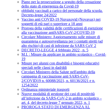
Piano per la prosecuzione a seguito della cessazione
dello stato di emergenza da Covid-19
obblighi vaccinali a carico del personale della scuola.
Decreto-legge 24/2022
Vaccino anti COVID-19 Nuvaxovid (Novavax) nei
soggetti di età pari o superiore a 18 anni
Proroga della validità delle certificazioni di esenzione
alla vaccinazione antiSARS-CoV-2/COVID-19
Circolare Ministero: Aggiornamento sulle misure di
quarantena e autosorveglianza per i contatti stretti (ad
alto rischio) di casi di infezione da SARS CoV 2
DECRETO-LEGGE 4 febbraio 2022 , n. 5
M.I. : Misure da applicare in ambito scolastico - Covid-
19
Misure per alunni con disabilità e bisogni educativi
speciali nelle classi in dad/ddi
Circolari Ministero della Salute nell'ambito della
campagna di vaccinazione anti SARS-CoV-
2/COVID19 n. 60088/2021, n. 60136/2021 e n.
1254/2022
Ordinanza ministeriale trasporti
Nuove modalità di gestione dei casi di positività
all’infezione da SARS-CoV-2 in ambito scolastico –
art. 4, del decreto-legge 7 gennaio 2022, n. 1
PROROGA STATO DI EMERGENZA AL