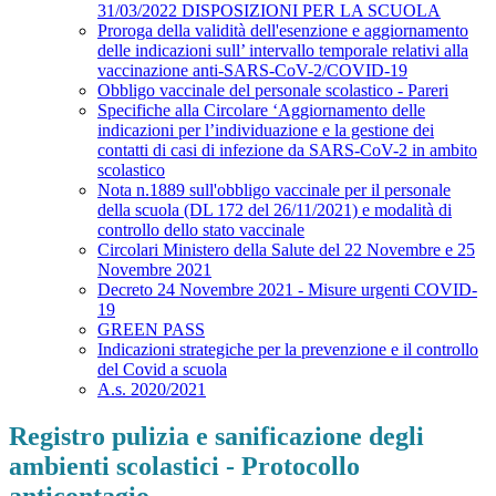
31/03/2022 DISPOSIZIONI PER LA SCUOLA
Proroga della validità dell'esenzione e aggiornamento
delle indicazioni sull’ intervallo temporale relativi alla
vaccinazione anti-SARS-CoV-2/COVID-19
Obbligo vaccinale del personale scolastico - Pareri
Specifiche alla Circolare ‘Aggiornamento delle
indicazioni per l’individuazione e la gestione dei
contatti di casi di infezione da SARS-CoV-2 in ambito
scolastico
Nota n.1889 sull'obbligo vaccinale per il personale
della scuola (DL 172 del 26/11/2021) e modalità di
controllo dello stato vaccinale
Circolari Ministero della Salute del 22 Novembre e 25
Novembre 2021
Decreto 24 Novembre 2021 - Misure urgenti COVID-
19
GREEN PASS
Indicazioni strategiche per la prevenzione e il controllo
del Covid a scuola
A.s. 2020/2021
Registro pulizia e sanificazione degli
ambienti scolastici - Protocollo