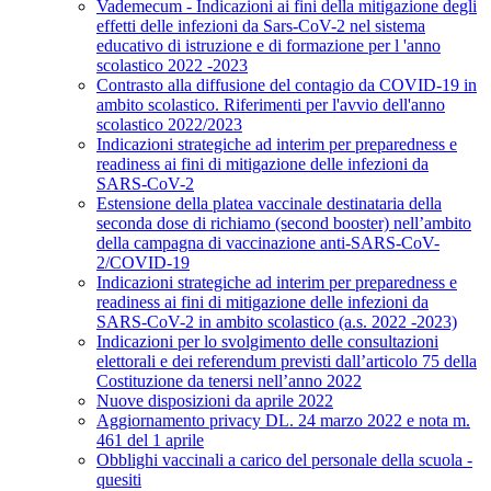
Vademecum - Indicazioni ai fini della mitigazione degli
effetti delle infezioni da Sars-CoV-2 nel sistema
educativo di istruzione e di formazione per l 'anno
scolastico 2022 -2023
Contrasto alla diffusione del contagio da COVID-19 in
ambito scolastico. Riferimenti per l'avvio dell'anno
scolastico 2022/2023
Indicazioni strategiche ad interim per preparedness e
readiness ai fini di mitigazione delle infezioni da
SARS-CoV-2
Estensione della platea vaccinale destinataria della
seconda dose di richiamo (second booster) nell’ambito
della campagna di vaccinazione anti-SARS-CoV-
2/COVID-19
Indicazioni strategiche ad interim per preparedness e
readiness ai fini di mitigazione delle infezioni da
SARS-CoV-2 in ambito scolastico (a.s. 2022 -2023)
Indicazioni per lo svolgimento delle consultazioni
elettorali e dei referendum previsti dall’articolo 75 della
Costituzione da tenersi nell’anno 2022
Nuove disposizioni da aprile 2022
Aggiornamento privacy DL. 24 marzo 2022 e nota m.
461 del 1 aprile
Obblighi vaccinali a carico del personale della scuola -
quesiti