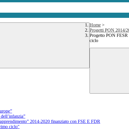
Home
>
Progetti PON 2014/2
Progetto PON FESR 
ciclo
urope”
dell’infanzia”
l’apprendimento” 2014-2020 finanziato con FSE E FDR
rimo ciclo"