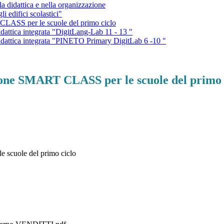
 didattica e nella organizzazione
 edifici scolastici"
ASS per le scuole del primo ciclo
attica integrata "DigitLang-Lab 11 - 13 "
dattica integrata "PINETO Primary DigitLab 6 -10 "
one SMART CLASS per le scuole del primo 
scuole del primo ciclo