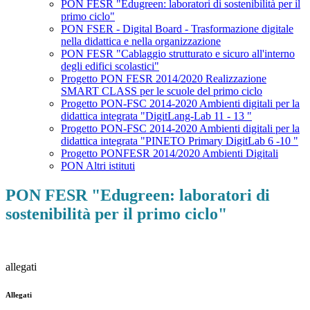
PON FESR "Edugreen: laboratori di sostenibilità per il
primo ciclo"
PON FSER - Digital Board - Trasformazione digitale
nella didattica e nella organizzazione
PON FESR "Cablaggio strutturato e sicuro all'interno
degli edifici scolastici"
Progetto PON FESR 2014/2020 Realizzazione
SMART CLASS per le scuole del primo ciclo
Progetto PON-FSC 2014-2020 Ambienti digitali per la
didattica integrata "DigitLang-Lab 11 - 13 "
Progetto PON-FSC 2014-2020 Ambienti digitali per la
didattica integrata "PINETO Primary DigitLab 6 -10 "
Progetto PONFESR 2014/2020 Ambienti Digitali
PON Altri istituti
PON FESR "Edugreen: laboratori di
sostenibilità per il primo ciclo"
allegati
Allegati