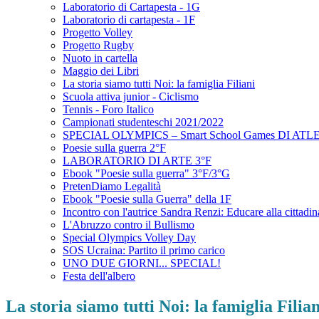
Laboratorio di Cartapesta - 1G
Laboratorio di cartapesta - 1F
Progetto Volley
Progetto Rugby
Nuoto in cartella
Maggio dei Libri
La storia siamo tutti Noi: la famiglia Filiani
Scuola attiva junior - Ciclismo
Tennis - Foro Italico
Campionati studenteschi 2021/2022
SPECIAL OLYMPICS – Smart School Games DI A
Poesie sulla guerra 2°F
LABORATORIO DI ARTE 3°F
Ebook "Poesie sulla guerra" 3°F/3°G
PretenDiamo Legalità
Ebook "Poesie sulla Guerra" della 1F
Incontro con l'autrice Sandra Renzi: Educare alla cittadi
L'Abruzzo contro il Bullismo
Special Olympics Volley Day
SOS Ucraina: Partito il primo carico
UNO DUE GIORNI... SPECIAL!
Festa dell'albero
La storia siamo tutti Noi: la famiglia Filian