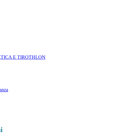
TLETICA E TIROTHLON
nanza
i