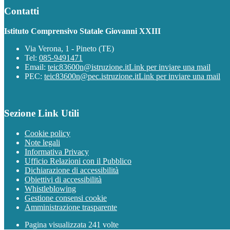
Contatti
Istituto Comprensivo Statale Giovanni XXIII
Via Verona, 1 - Pineto (TE)
Tel:
085-9491471
Email:
teic83600n@istruzione.it
Link per inviare una mail
PEC:
teic83600n@pec.istruzione.it
Link per inviare una mail
Sezione Link Utili
Cookie policy
Note legali
Informativa Privacy
Ufficio Relazioni con il Pubblico
Dichiarazione di accessibilità
Obiettivi di accessibilità
Whistleblowing
Gestione consensi cookie
Amministrazione trasparente
Pagina visualizzata
241
volte