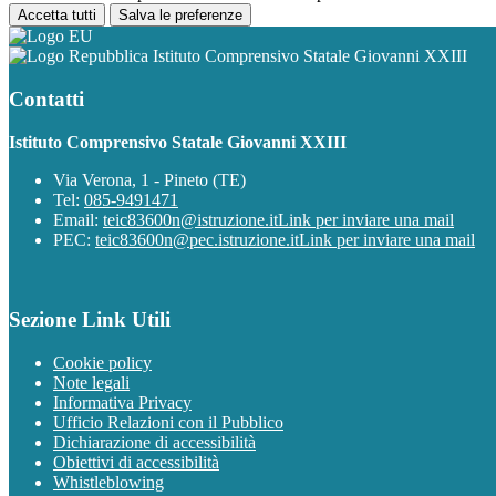
Accetta tutti
Salva le preferenze
Istituto Comprensivo Statale Giovanni XXIII
Contatti
Istituto Comprensivo Statale Giovanni XXIII
Via Verona, 1 - Pineto (TE)
Tel:
085-9491471
Email:
teic83600n@istruzione.it
Link per inviare una mail
PEC:
teic83600n@pec.istruzione.it
Link per inviare una mail
Sezione Link Utili
Cookie policy
Note legali
Informativa Privacy
Ufficio Relazioni con il Pubblico
Dichiarazione di accessibilità
Obiettivi di accessibilità
Whistleblowing