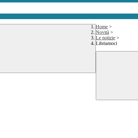
Home
>
Novità
>
Le notizie
>
Libriamoci