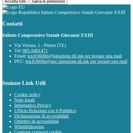
Accetta tutti
Salva le preferenze
Istituto Comprensivo Statale Giovanni XXIII
Contatti
Istituto Comprensivo Statale Giovanni XXIII
Via Verona, 1 - Pineto (TE)
Tel:
085-9491471
Email:
teic83600n@istruzione.it
Link per inviare una mail
PEC:
teic83600n@pec.istruzione.it
Link per inviare una mail
Sezione Link Utili
Cookie policy
Note legali
Informativa Privacy
Ufficio Relazioni con il Pubblico
Dichiarazione di accessibilità
Obiettivi di accessibilità
Whistleblowing
Gestione consensi cookie