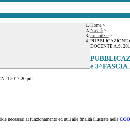
Home
>
Novità
>
Le notizie
>
PUBBLICAZIONE 
DOCENTE A.S. 201
PUBBLICAZ
e 3^FASCIA
TI 2017-20.pdf
kie necessari al funzionamento ed utili alle finalità illustrate nella
COO