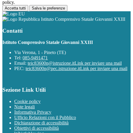
policy.
Accetta tutti
Salva le preferenze
Istituto Comprensivo Statale Giovanni XXIII
Contatti
Istituto Comprensivo Statale Giovanni XXIII
Via Verona, 1 - Pineto (TE)
Tel:
085-9491471
Email:
teic83600n@istruzione.it
Link per inviare una mail
PEC:
teic83600n@pec.istruzione.it
Link per inviare una mail
Sezione Link Utili
Cookie policy
Note legali
Informativa Privacy
Ufficio Relazioni con il Pubblico
Dichiarazione di accessibilità
Obiettivi di accessibilità