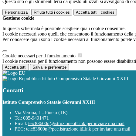
Questo sito o gli strumenti terzi da questo utilizzati si avvalgono di coo
Personalizza
Rifiuta tutti
i cookies
Accetta tutti
i cookies
Gestione cookie
In questa schermata è possibile scegliere quali cookie consentire.
I cookie necessari sono quelli che consentono il funzionamento della pi
Per conoscere quali sono i cookie necessari al funzionamento potete v
Cookie necessari per il funzionamento
I cookie necessari per il funzionamento non possono essere disabilitati.
Accetta tutti
Salva le preferenze
Istituto Comprensivo Statale Giovanni XXIII
Contatti
Istituto Comprensivo Statale Giovanni XXIII
Via Verona, 1 - Pineto (TE)
Tel:
085-9491471
Email:
teic83600n@istruzione.it
Link per inviare una mail
PEC:
teic83600n@pec.istruzione.it
Link per inviare una mail