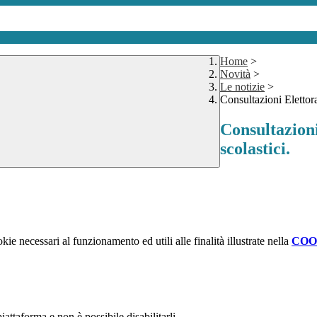
Home
>
Novità
>
Le notizie
>
Consultazioni Elettora
Consultazioni
scolastici.
kie necessari al funzionamento ed utili alle finalità illustrate nella
COO
attaforma e non è possibile disabilitarli.