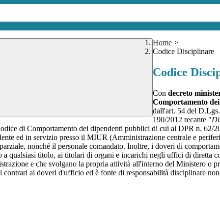
Home
>
Codice Disciplinare
Codice Disci
Con
decreto ministe
Comportamento dei
dall'art. 54 del D.Lgs
190/2012 recante "
Di
l Codice di Comportamento dei dipendenti pubblici di cui al DPR n. 62/2
ente ed in servizio presso il MIUR (Amministrazione centrale e periferic
rziale, nonché il personale comandato. Inoltre, i doveri di comportament
a qualsiasi titolo, ai titolari di organi e incarichi negli uffici di diretta
nistrazione e che svolgano la propria attività all'interno del Ministero o 
ontrari ai doveri d'ufficio ed è fonte di responsabilità disciplinare nonc