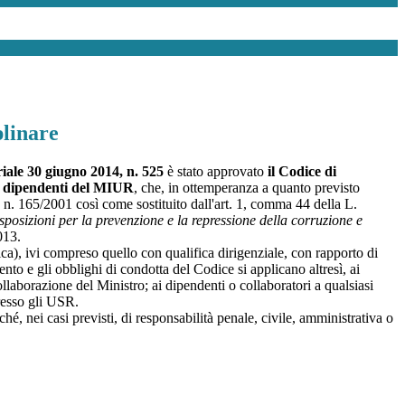
plinare
riale 30 giugno 2014, n. 525
è stato approvato
il Codice di
 dipendenti del MIUR
, che, in ottemperanza a quanto previsto
. n. 165/2001 così come sostituito dall'art. 1, comma 44 della L.
sposizioni per la prevenzione e la repressione della corruzione e
013.
a), ivi compreso quello con qualifica dirigenziale, con rapporto di
o e gli obblighi di condotta del Codice si applicano altresì, ai
 collaborazione del Ministro; ai dipendenti o collaboratori a qualsiasi
presso gli USR.
hé, nei casi previsti, di responsabilità penale, civile, amministrativa o