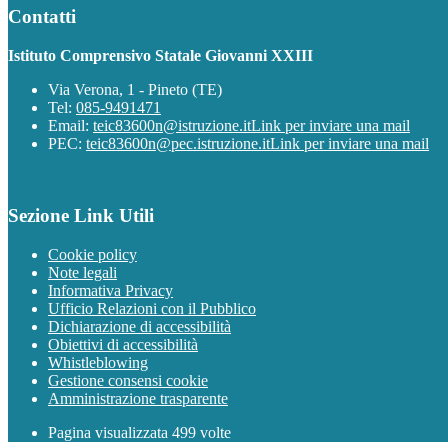
Contatti
Istituto Comprensivo Statale Giovanni XXIII
Via Verona, 1 - Pineto (TE)
Tel:
085-9491471
Email:
teic83600n@istruzione.it
Link per inviare una mail
PEC:
teic83600n@pec.istruzione.it
Link per inviare una mail
Sezione Link Utili
Cookie policy
Note legali
Informativa Privacy
Ufficio Relazioni con il Pubblico
Dichiarazione di accessibilità
Obiettivi di accessibilità
Whistleblowing
Gestione consensi cookie
Amministrazione trasparente
Pagina visualizzata
499
volte