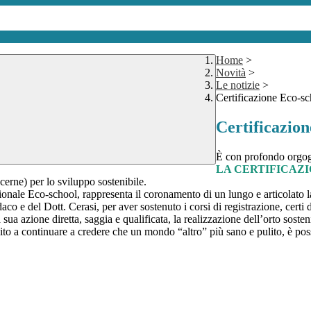
Home
>
Novità
>
Le notizie
>
Certificazione Eco-sc
Certificazio
È con profondo orgog
LA CERTIFICAZ
cerne) per lo sviluppo sostenibile.
ionale Eco-school, rappresenta il coronamento di un lungo e articolato l
o e del Dott. Cerasi, per aver sostenuto i corsi di registrazione, certi 
ua azione diretta, saggia e qualificata, la realizzazione dell’orto soste
vito a continuare a credere che un mondo “altro” più sano e pulito, è poss