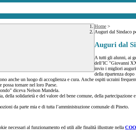
Home
>
Auguri dal Sindaco pe
Auguri dal Si
A tutti gli alunni, ai 
dell’IC "Giovanni XX
invio i migliori augur
della ripartenza dopo 
ono anche un luogo di accoglienza e cura. Anche ospiti ucraini frequente
ce possa tornare nel loro Paese.
l mondo" diceva Nelson Mandela.
ia, della solidarietà e del valore del bene comune, della partecipazione 
emozioni da parte mia e di tutta l’amministrazione comunale di Pineto.
kie necessari al funzionamento ed utili alle finalità illustrate nella
COO