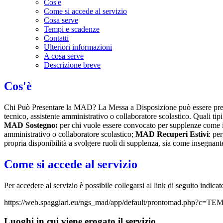
Cos'è
Come si accede al servizio
Cosa serve
Tempi e scadenze
Contatti
Ulteriori informazioni
A cosa serve
Descrizione breve
Cos'è
Chi Può Presentare la MAD? La Messa a Disposizione può essere presen
tecnico, assistente amministrativo o collaboratore scolastico. Quali ti
MAD Sostegno:
per chi vuole essere convocato per supplenze come 
amministrativo o collaboratore scolastico;
MAD Recuperi Estivi
: pe
propria disponibilità a svolgere ruoli di supplenza, sia come insegna
Come si accede al servizio
Per accedere al servizio è possibile collegarsi al link di seguito indica
https://web.spaggiari.eu/ngs_mad/app/default/prontomad.php?c=T
Luoghi in cui viene erogato il servizio