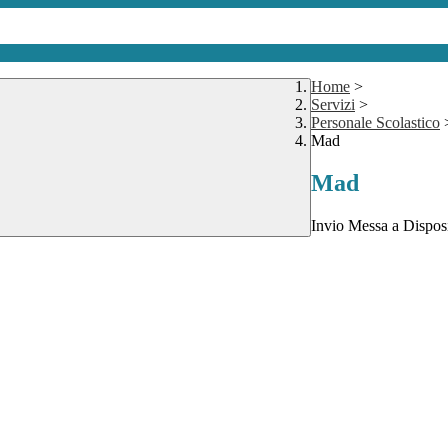
Home
>
Servizi
>
Personale Scolastico
Mad
Mad
Invio Messa a Disposi