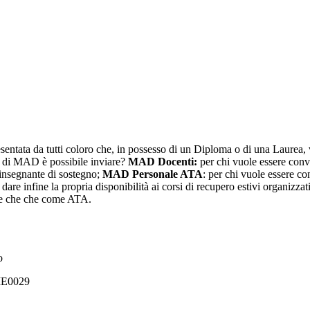
tata da tutti coloro che, in possesso di un Diploma o di una Laurea, 
pi di MAD è possibile inviare?
MAD Docenti:
per chi vuole essere conv
insegnante di sostegno;
MAD Personale ATA
: per chi vuole essere c
r dare infine la propria disponibilità ai corsi di recupero estivi organizz
nte che che come ATA.
to
EME0029